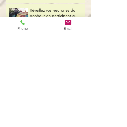
Réveillez vos neurones du
bonheur en participant au
programme CARE
Phone
Email
BRAVO et MERCI ! Exprimez-
vous votre gratitude au travail?
Se manager soi-même :
connaissance de soi ou savoir-
être ?
Garder le moral malgré la
tourmente - Mes 6 conseils
7 clés pour rester zen et bien