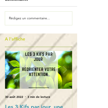
Rédigez un commentaire...
A l'affiche
30 août 2022
3 min de lecture
28 oct. 2021
Les 3 Kifs par jour, une
L’empowerment