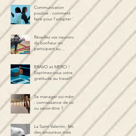
Communication
positive : comment
faire pour l’adopter ?
Réveillez vos neurones
du bonheur en
participant au
programme CARE
BRAVO et MERCI !
Exprimez-vous votre
gratitude au travail?
Se manager soi-même
: connaissance de soi
ou savoir-être ?
La Saint-Valentin, fête
des amoureux mais