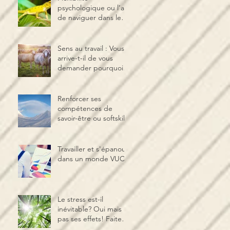
psychologique ou l’art
de naviguer dans le
changement
Sens au travail : Vous
arrive-t-il de vous
demander pourquoi
vous vous levez le
matin ?
Renforcer ses
compétences de
savoir-être ou softskills
Travailler et s'épanouir
dans un monde VUCA
Le stress est-il
inévitable? Oui mais
pas ses effets! Faites-
en un allié avec la