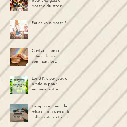
pour une gestion
positive du stress
Parlez-vous positif ?
Confiance en soi,
estime de soi,
comment les
distinguer et les
cultiver ?
Les 3 Kifs par jour, une
pratique pour
entrainer votre
cerveau au bien-être
L’empowerment : la
mise en puissance des
collaborateurs.trices