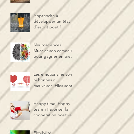
s’affirmer avec
douceur
Apprendre à
développer un état
d'esprit positif
Neurosciences :
Muscler son cerveau
pour gagner en bien-
être et en
performance
Les émotions ne sont
ni bonnes ni
mauvaises. Elles sont.
Happy time, Happy
team ? Favoriser la
coopération positive
en équipe
Flexibilité