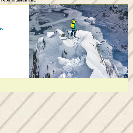
on épanouissement.
ié