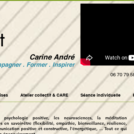
t
Carine André
agner . Former . Inspirer
06 70 79 5
ises
Atelier collectif & CARE
Séance individuelle
 psychologie positive, les neurosciences, la méditation
en savoir-être (flexibilité, empathie, bienveillance, résilience,
munication positive et constructive, l'énergétique, ... Tout ce qui