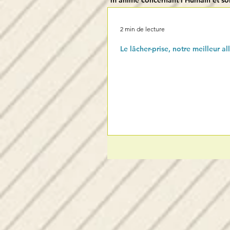
m'anime concernant l'Humain et s
2 min de lecture
Le lâcher-prise, notre meilleur all