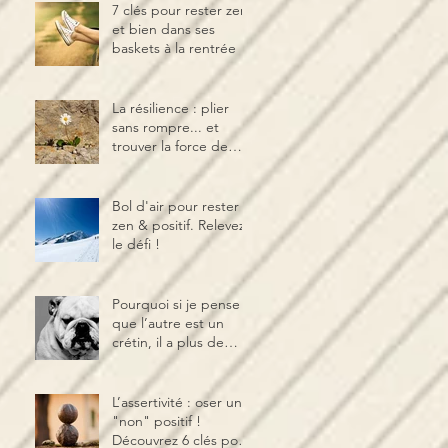
7 clés pour rester zen
et bien dans ses
baskets à la rentrée
La résilience : plier
sans rompre... et
trouver la force de
rebondir !
Bol d'air pour rester
zen & positif. Relevez
le défi !
Pourquoi si je pense
que l’autre est un
crétin, il a plus de
chance de le devenir ?
Effet Pygmalion.
L’assertivité : oser un
"non" positif !
Découvrez 6 clés pour