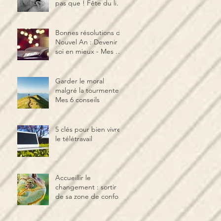
pas que ! Fête du lien
& de la relation aux
autres
Bonnes résolutions du
Nouvel An : Devenir
soi en mieux - Mes 5
clés
Garder le moral
malgré la tourmente -
Mes 6 conseils
5 clés pour bien vivre
le télétravail
Accueillir le
changement : sortir
de sa zone de confort
et activer la
neuroplasticité !