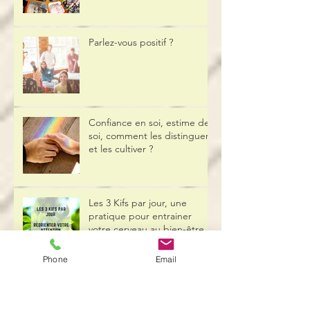
une gestion positive du
stress
Parlez-vous positif ?
Confiance en soi, estime de
soi, comment les distinguer
et les cultiver ?
Les 3 Kifs par jour, une
pratique pour entrainer
votre cerveau au bien-être
Phone
Email
L’empowerment : la mise en