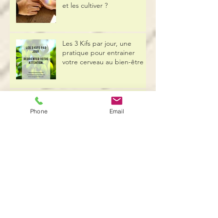
Confiance en soi, estime de
soi, comment les distinguer
et les cultiver ?
Les 3 Kifs par jour, une
pratique pour entrainer
votre cerveau au bien-être
Phone
Email
L’empowerment : la mise en
puissance des
collaborateurs.trices
Communication positive :
comment faire pour
l’adopter ?