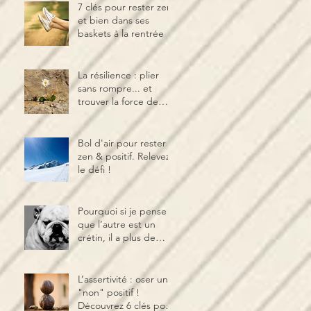
7 clés pour rester zen
et bien dans ses
baskets à la rentrée
La résilience : plier
sans rompre... et
trouver la force de
rebondir !
Bol d'air pour rester
zen & positif. Relevez
le défi !
Pourquoi si je pense
que l’autre est un
crétin, il a plus de
chance de le devenir ?
Effet Pygmalion.
L’assertivité : oser un
"non" positif !
Découvrez 6 clés pour