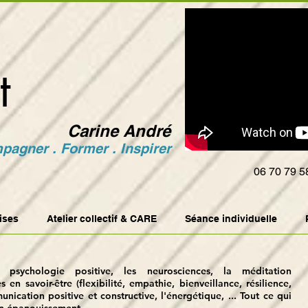
t
Carine André
agner . Former . Inspirer
06 70 79 5
ises
Atelier collectif & CARE
Séance individuelle
 psychologie positive, les neurosciences, la méditation
en savoir-être (flexibilité, empathie, bienveillance, résilience,
munication positive et constructive, l'énergétique, ... Tout ce qui