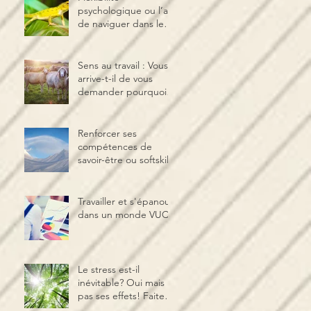
psychologique ou l’art
de naviguer dans le
changement
Sens au travail : Vous
arrive-t-il de vous
demander pourquoi
vous vous levez le
matin ?
Renforcer ses
compétences de
savoir-être ou softskills
Travailler et s'épanouir
dans un monde VUCA
Le stress est-il
inévitable? Oui mais
pas ses effets! Faites-
en un allié avec la