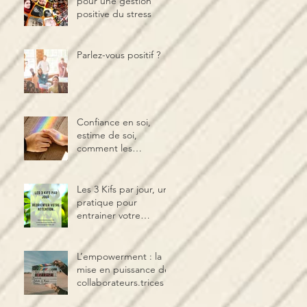
pour une gestion
positive du stress
Parlez-vous positif ?
Confiance en soi,
estime de soi,
comment les
distinguer et les
cultiver ?
Les 3 Kifs par jour, une
pratique pour
entrainer votre
cerveau au bien-être
L’empowerment : la
mise en puissance des
collaborateurs.trices