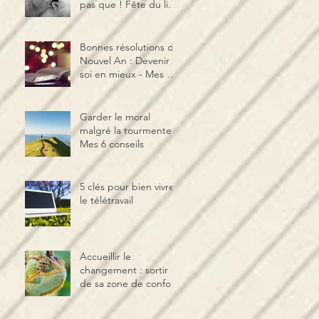
pas que ! Fête du lien
& de la relation aux
autres
Bonnes résolutions du
Nouvel An : Devenir
soi en mieux - Mes 5
clés
Garder le moral
malgré la tourmente -
Mes 6 conseils
5 clés pour bien vivre
le télétravail
Accueillir le
changement : sortir
de sa zone de confort
et activer la
neuroplasticité !