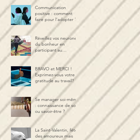
Communication
positive : comment
faire pour l’adopter ?
Réveillez vos neurones
du bonheur en
participant au
programme CARE
BRAVO et MERCI !
Exprimez-vous votre
gratitude au travail?
Se manager soi-même
: connaissance de soi
ou savoir-être ?
La Saint-Valentin, fête
des amoureux mais