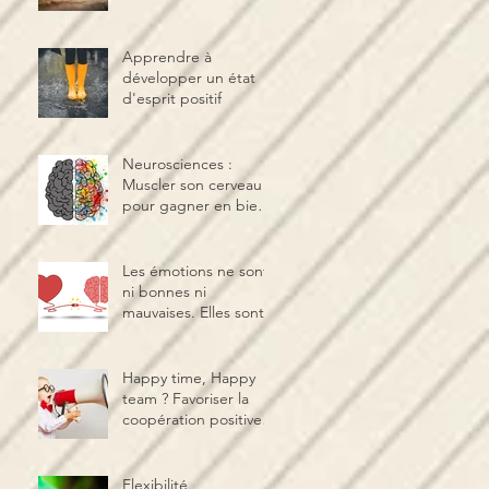
s’affirmer avec
douceur
Apprendre à
développer un état
d'esprit positif
Neurosciences :
Muscler son cerveau
pour gagner en bien-
être et en
performance
Les émotions ne sont
ni bonnes ni
mauvaises. Elles sont.
Happy time, Happy
team ? Favoriser la
coopération positive
en équipe
Flexibilité