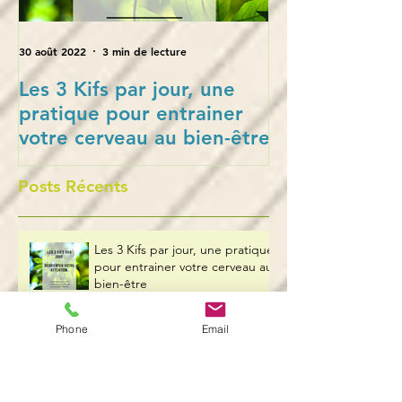
30 août 2022
3 min de lecture
28 oct. 2021
Les 3 Kifs par jour, une
L’empowerment
pratique pour entrainer
en puissance 
votre cerveau au bien-être
collaborateurs
Posts Récents
Les 3 Kifs par jour, une pratique
pour entrainer votre cerveau au
bien-être
Phone
Email
L’empowerment : la mise en
puissance des
collaborateurs.trices