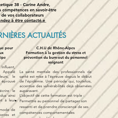
etique 38 - Carine Andre
,
s compétences en savoir-être
s de vos collaborateurs
dez à être contacté.e
NIÈRES ACTUALITÉS
que pour
C.H.U de Rhône-Alpes
ux
Formation à la gestion du stress et
ipe
prévention du burn-out du personnel
soignant
Influent,
 Appelé
L
a santé mentale des professionnels de
eurs, le
santé est mise à l’épreuve depuis le début
t éprouvé
de l’épidémie. Une période qui, toutefois,
accentue des vulnérabilités déjà observées
crire le
auparavant.
dus ainsi
L’objectif de cette formation est triple :
nt à leur
Permettre au personnel de partager son
ressenti et de prendre conscience de ses
 mode de
compétences comportementales
forces et