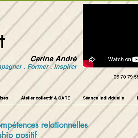
t
Carine André
agner . Former . Inspirer
06 70 79 5
ises
Atelier collectif & CARE
Séance individuelle
mpétences relationnelles
hip positif