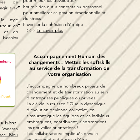
pour
mieux
les développer
axes de
Fournir des outils concrets au personnel
agir avec
pour améliorer sa gestion émotionnelle et
du stress
le style
Favoriser la cohésion d'équipe
cuteur en
>>>
En savoir plus
e et en
 besoins
Accompagnement Humain des
changements : M
ettez les softskills
au service de la transformation de
votre organisation
J'accompagne de nombreux projets de
changement et de transformation au sein
d'entreprises publiques ou privées.
La clé de la réussite ? Que la dynamique
d'évolution devienne collective, en
s'assurant
que les équipes et les individus
embarquent, contribuent, s’approprient
u Isère
les nouvelles orientations !
 Vanessa
Les collaborateurs impliqués dans le
nce Bleu
changement ont besoin d'être