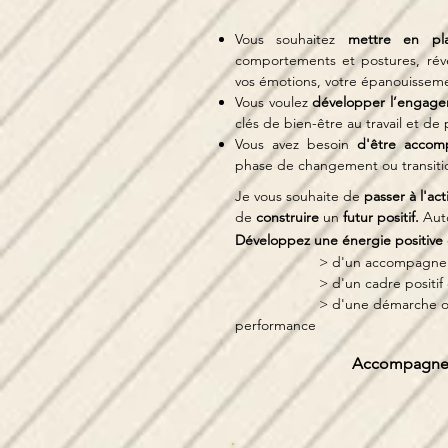
Vous souhaitez
mettre en pla
comportements et postures, révél
vos émotions, votre épanouissem
Vous voulez
développer l’engagem
clés de bien-être au travail et de
Vous avez besoin
d'être accom
phase de changement ou transiti
Je v
ous souhaite de
passer à l'ac
de
construire
un
futur positif.
Auto
Développez une énergie positive 
> d'un accompagnement p
> d'un cadre positif et insp
> d'une démarche orientée s
performance
Accompagnem