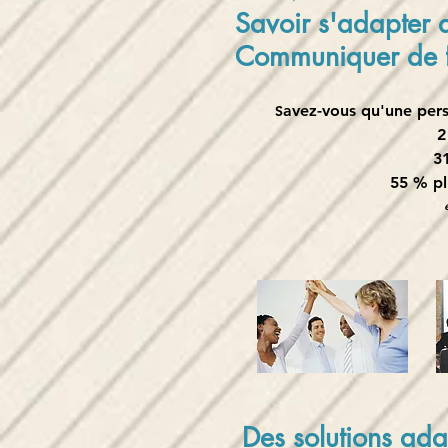
Savoir s'adapter 
Communiquer de f
avez-vous qu'une pers
S
2
31 
55 % plus
é
Des solutions ada