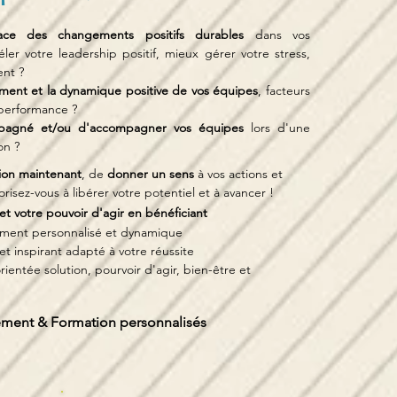
ce des changements positifs durables
dans vos
er votre leadership positif, mieux gérer votre stress,
ent ?
ent et la dynamique positive de vos équipes
, facteurs
 performance ?
pagné et/ou d'accompagner vos équipes
lors d'une
on ?
tion maintenant
, de
donner un sens
à vos actions et
risez-vous à libérer votre potentiel et à avancer !
et votre pouvoir d'agir en
bénéficiant
ersonnalisé et dynamique
irant adapté à votre réussite
olution, pourvoir d'agir, bien-être et
ent & Formation personnalisés