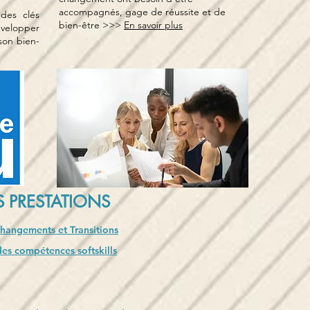
accompagnés, gage de réussite et de
des clés
bien-être >>>
En savoir plus
velopper
 son bien-
 PRESTATIONS
angements et Transitions
s compétences softskills