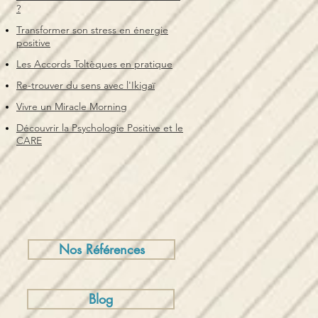
?
Transformer son stress en énergie
positive
Les Accords Toltèques en pratique
Re-trouver du sens avec l'Ikigaï
Vivre un Miracle Morning
Découvrir la Psychologie Positive et le
CARE
Nos Références
Blog