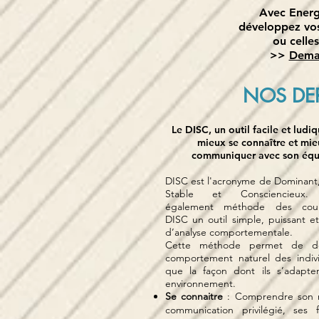
Avec
Energ
développez vo
ou celle
>>
Deman
NOS DER
Le DISC, un outil facile et ludi
mieux se connaître et mie
communiquer avec son équ
DISC est l'acronyme de Dominant, 
Stable et Consciencieux.
également méthode des coul
DISC
un outil simple, puissant e
d’analyse comportementale.
Cette méthode permet de dé
comportement naturel des indivi
que la façon dont ils s’adapte
environnement.
Se connaitre
:
Comprendre son
communication privilégié, ses 