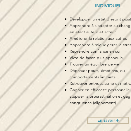
INDIVIDUEL
Développer un état d’esprit posit
Apprendre à s'adapter au chan
en étant auteur et acteur
Améliorer la relation aux autres
Apprendre à mieux gérer le stre
Reprendre confiance en soi
Vivre de façon plus épanouie
Trouver un équilibre de vie
Dépasser peurs, émotions, ou
comportements limitants...
Retrouver enthousiasme et motiv
Gagner en efficacité personnelle
stopper la procrastination et ga
congruence (alignement)
En savoir +