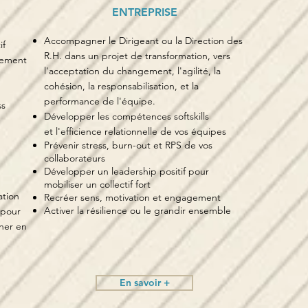
ENTREPRISE
Accompagner le Dirigeant
ou la Direction des
if
R.H. dans un projet de transformation
, vers
gement
l'acceptation du changement, l'agilité, la
cohésion, la responsabilisation, et la
performance de l'équipe.
ss
Développer les compétences
softskills
et
l'efficience relationnelle de vos équipes
Prévenir stress, burn-out et RPS de vos
collaborateurs
Développer un leadership positif pour
mobiliser un collectif fort
ation
Recréer sens, motivation et engagement
Activer la résilience ou le grandir ensemble
 pour
gner en
En savoir +