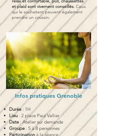
relax et confortable, pull, chaussettes
et plaid sont vivement conseillés.
Ceux
qui le souhaitent peuvent également
prendre un coussin.
Infos pratiques Grenoble
Durée
: 1H
Lieu
: 2 place Paul Vallier
Date
: Atelier sur demande
Groupe
: 5 à 8 personnes
Participation
à la séance