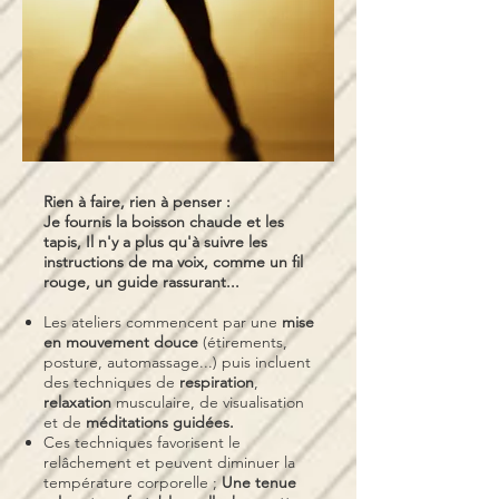
Rien à faire, rien à penser :
Je fournis la boisson chaude et les
tapis, Il n'y a plus qu'à suivre les
instructions de ma voix, comme un fil
rouge, un guide rassurant...
Les ateliers commencent par une
mise
en mouvement douce
(étirements,
posture, automassage...) puis incluent
des techniques de
respiration
,
relaxation
musculaire, de visualisation
et de
méditations guidées.
Ces techniques favorisent le
relâchement et peuvent diminuer la
température corporelle ;
Une tenue