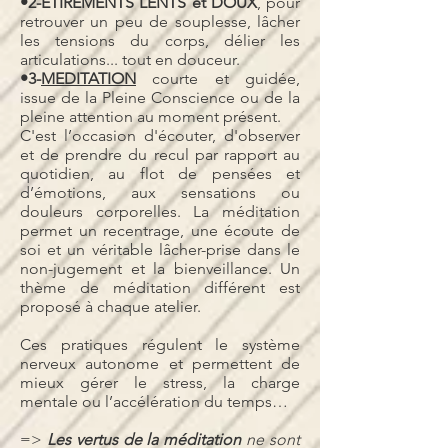
•2-ETIREMENTS LENTS et DOUX
, pour
retrouver un peu de souplesse, lâcher
les tensions du corps, délier les
articulations... tout en douceur.
•3-
MEDITATION
courte et guidée,
issue de la Pleine Conscience ou de la
pleine attention au moment présent.
C'est l’occasion d'écouter, d'observer
et de prendre du recul par rapport au
quotidien, au flot de pensées et
d’émotions, aux sensations ou
douleurs corporelles. La méditation
permet un recentrage, une écoute de
soi et un véritable lâcher-prise dans le
non-jugement et la bienveillance. Un
thème de méditation différent est
proposé à chaque atelier.
Ces pratiques régulent le système
nerveux autonome et permettent de
mieux gérer le stress, la charge
mentale ou l’accélération du temps…
=>
Les vertus de la méditation
ne sont