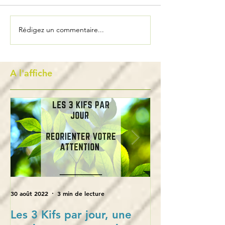
Rédigez un commentaire...
A l'affiche
30 août 2022
3 min de lecture
28 oct. 2021
Les 3 Kifs par jour, une
L’empowerment