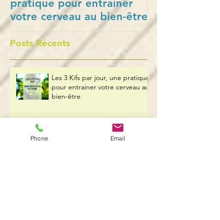
pratique pour entrainer
en puissance 
votre cerveau au bien-être
collaborateurs
Posts Récents
Les 3 Kifs par jour, une pratique
pour entrainer votre cerveau au
bien-être
L’empowerment : la mise en
Phone
Email
puissance des
collaborateurs.trices
Communication positive :
comment faire pour l’adopter ?