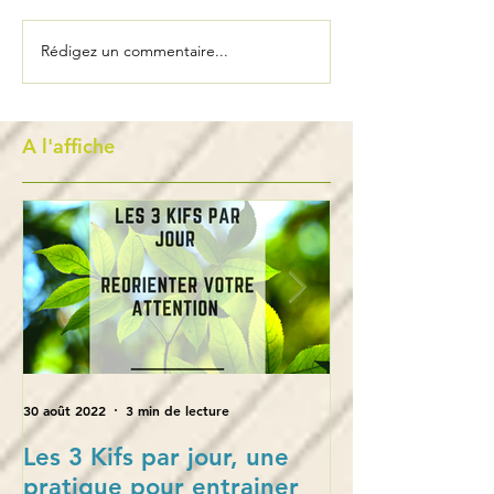
Rédigez un commentaire...
A l'affiche
30 août 2022
3 min de lecture
28 oct. 2021
Les 3 Kifs par jour, une
L’empowerment
pratique pour entrainer
en puissance 