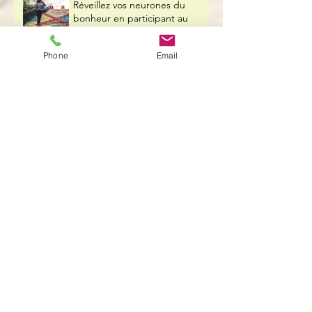
Réveillez vos neurones du
bonheur en participant au
programme CARE
Phone
Email
BRAVO et MERCI ! Exprimez-
vous votre gratitude au travail?
Se manager soi-même :
connaissance de soi ou savoir-
être ?
Garder le moral malgré la
tourmente - Mes 6 conseils
7 clés pour rester zen et bien
dans ses baskets à la rentrée